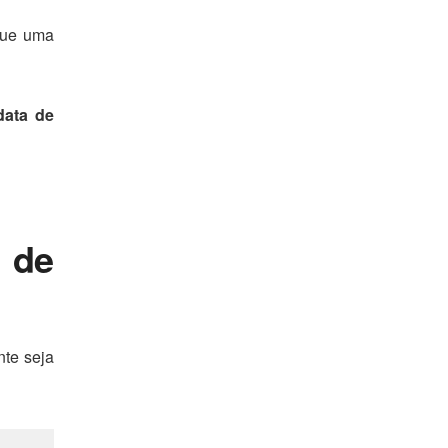
 que uma
data de
l de
nte seja