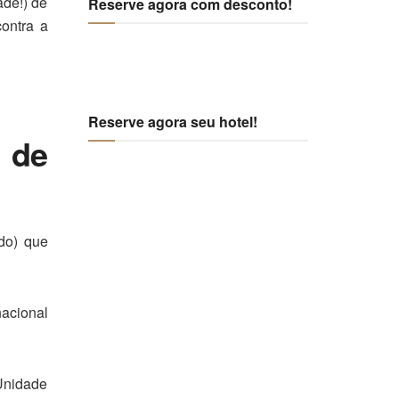
ade!) de
Reserve agora com desconto!
ontra a
Reserve agora seu hotel!
 de
do) que
nacional
(Unidade