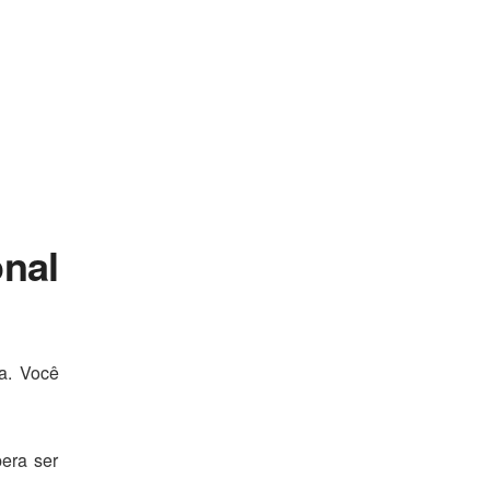
onal
ia.
Você
era ser