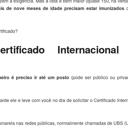
em a exigência. Mas a lista é bem maior (quase 150, na verd
mais de nove meses de idade precisam estar imunizados
c
rtificado?
tificado Internacional
meiro é preciso ir até um posto
(pode ser público ou priva
rde ele e leve com você no dia de solicitar o Certificado Inter
e amarela nas redes públicas, normalmente chamadas de UBS 