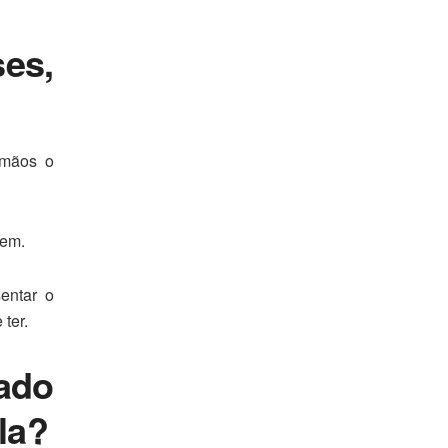
es,
 mãos o
gem.
entar o
ter.
ado
la?