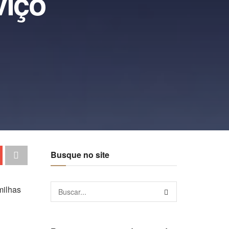
viço
Busque no site
milhas