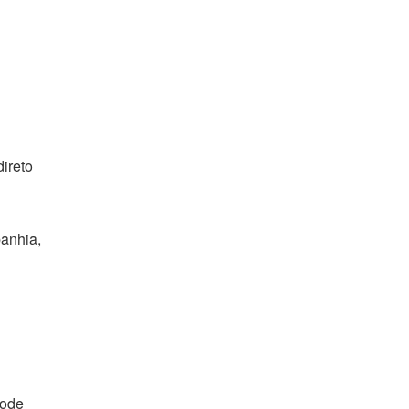
ireto
anhia,
pode