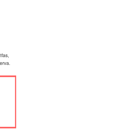
ifas,
erva.