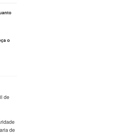
uanto
eça o
il de
aridade
aria de