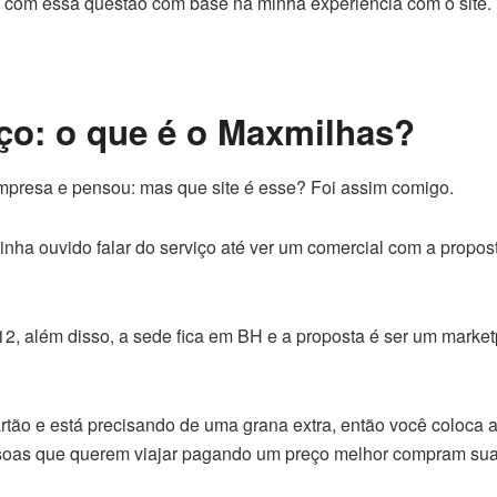
cê com essa questão com base na minha experiência com o site.
o: o que é o Maxmilhas?
mpresa e pensou: mas que site é esse? Foi assim comigo.
nha ouvido falar do serviço até ver um comercial com a propos
2, além disso, a sede fica em BH e a proposta é ser um market
tão e está precisando de uma grana extra, então você coloca 
pessoas que querem viajar pagando um preço melhor compram su