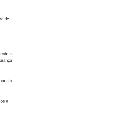
ão de
mente e
gurança
mpanhia
ios e