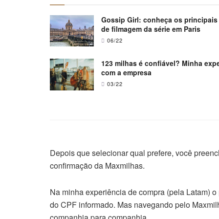
Gossip Girl: conheça os principais
de filmagem da série em Paris
06/22
123 milhas é confiável? Minha expe
com a empresa
03/22
Depois que selecionar qual prefere, você preen
confirmação da Maxmilhas.
Na minha experiência de compra (pela Latam) o 
do CPF informado. Mas navegando pelo Maxmilhas
companhia para companhia.